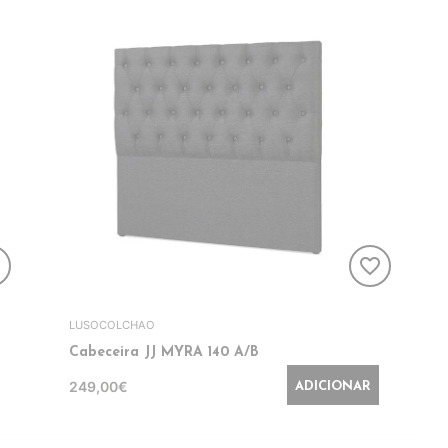
er
favorite_border
LUSOCOLCHAO
Cabeceira JJ MYRA 140 A/B
249,00€
ADICIONAR