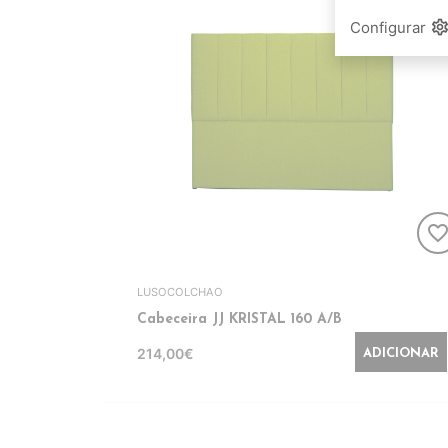
setting
Configurar
favorite_bord
LUSOCOLCHAO
Cabeceira JJ KRISTAL 160 A/B
214,00€
ADICIONAR