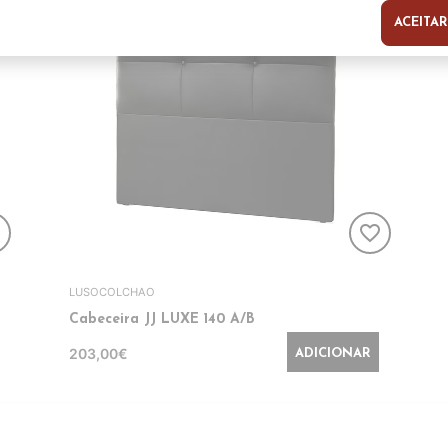
ACEITAR
s
er
favorite_border
LUSOCOLCHAO
Cabeceira JJ LUXE 140 A/B
203,00€
ADICIONAR