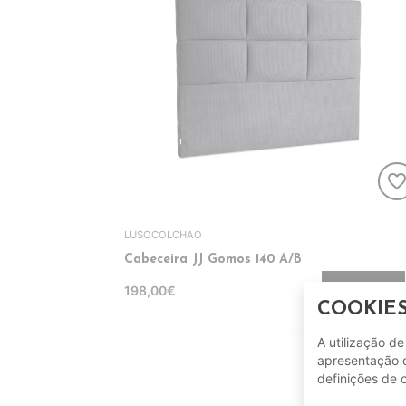
favorite_bord
LUSOCOLCHAO
Cabeceira JJ Gomos 140 A/B
198,00€
ADICIONAR
COOKIE
A utilização d
apresentação d
definições de 