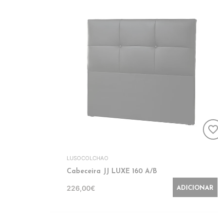
favorite_bord
LUSOCOLCHAO
Cabeceira JJ LUXE 160 A/B
226,00€
ADICIONAR