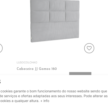
er
favorite_border
LUSOCOLCHAO
Cabeceira JJ Gomos 160
221,00€
ADICIONAR
S
e cookies garante o bom funcionamento do nosso website sendo que 
e serviços e ofertas adaptadas aos seus interesses. Pode alterar as
cookies a qualquer altura.
+ info