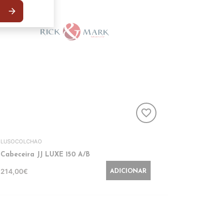
arrow_forward
favorite_border
LUSOCOLCHAO
Cabeceira JJ LUXE 150 A/B
214,00€
ADICIONAR