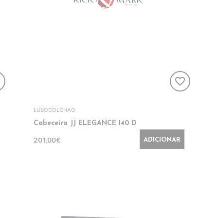
er
favorite_border
LUSOCOLCHAO
Cabeceira JJ ELEGANCE 140 D
201,00€
ADICIONAR