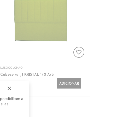
favorite_border
LUSOCOLCHAO
Cabeceira JJ KRISTAL 140 A/B
191,00€
ADICIONAR
close
possibilitam a
 suas