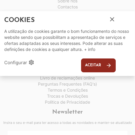
Sobre nós
Contactos
Horários
close
Assistência Pós-Venda
COOKIES
Serviços
A utilização de cookies garante o bom funcionamento do nosso
website sendo que possibilitam a apresentação de serviços e
Entregas
ofertas adaptadas aos seus interesses. Pode alterar as suas
Guia de medidas certas
definições de cookies a qualquer altura.
+ info
Cartão Rick & Mark
Resolução de litígios
settings
Configurar
arrow_forward
ACEITAR
Informações
Livro de reclamações online
Perguntas Frequentes (FAQ's)
Termos e Condições
Trocas e Devoluções
Política de Privacidade
Newsletter
Insira o seu e-mail para ter acesso a todas as novidades e manter-se atualizado