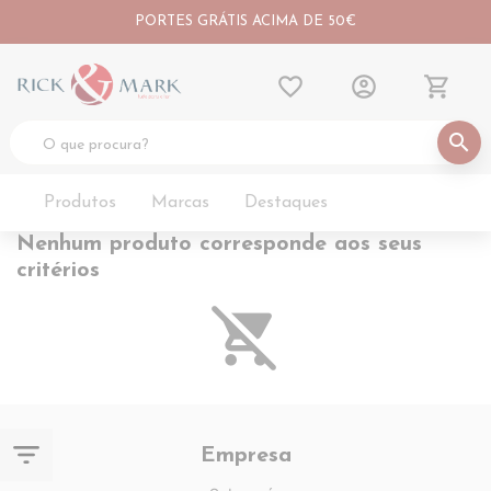
PORTES GRÁTIS ACIMA DE 50€
favorite_border
account_circle
shopping_cart
search
Produtos
Marcas
Destaques
Nenhum produto corresponde aos seus
critérios
remove_shopping_cart
filter_list
Empresa