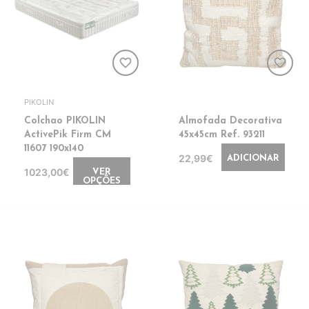
favorite_border
favorite_border
PIKOLIN
Colchao PIKOLIN
Almofada Decorativa
ActivePik Firm CM
45x45cm Ref. 93211
11607 190x140
22,99€
ADICIONAR
1023,00€
VER
OPÇÕES