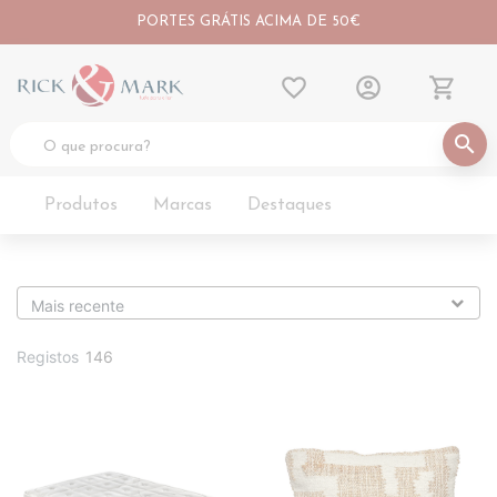
PORTES GRÁTIS ACIMA DE 50€
favorite_border
account_circle
shopping_cart
search
Produtos
Marcas
Destaques
Registos
146