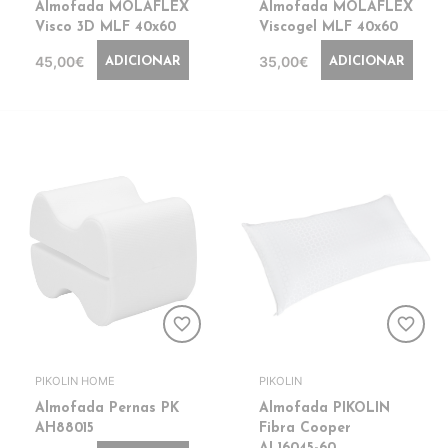
Almofada MOLAFLEX
Almofada MOLAFLEX
Visco 3D MLF 40x60
Viscogel MLF 40x60
45,00€
35,00€
ADICIONAR
ADICIONAR
favorite_border
favorite_border
PIKOLIN HOME
PIKOLIN
Almofada Pernas PK
Almofada PIKOLIN
AH88015
Fibra Cooper