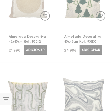
favorite_border
favorite_border
Almofada Decorativa
Almofada Decorativa
45x45cm Ref. 93212
45x45cm Ref. 93235
21,99€
24,99€
ADICIONAR
ADICIONAR
filter_list