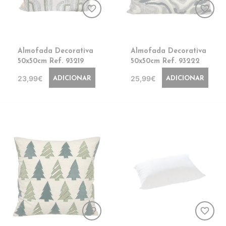
favorite_border
favorite_border
Almofada Decorativa
Almofada Decorativa
50x50cm Ref. 93219
50x50cm Ref. 93222
23,99€
25,99€
ADICIONAR
ADICIONAR
favorite_border
favorite_border