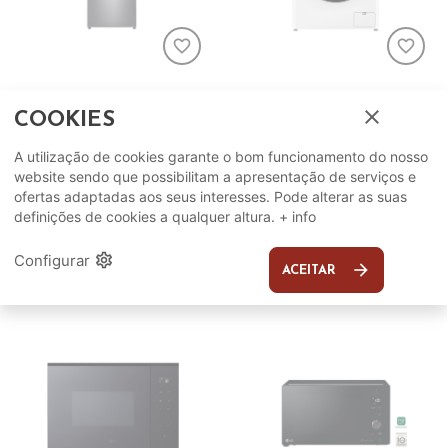
favorite_border
favorite_border
LG
LG
close
COOKIES
Frigorifico LG
Maquina Lavar Roupa
GTF744PZPED
LG F2WR5S9S0W
A utilização de cookies garante o bom funcionamento do nosso
website sendo que possibilitam a apresentação de serviços e
849,99€
429,99€
ADICIONAR
ADICIONAR
ofertas adaptadas aos seus interesses. Pode alterar as suas
definições de cookies a qualquer altura.
+ info
settings
Configurar
arrow_forward
ACEITAR