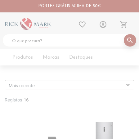
PORTES GRÁTIS ACIMA DE 50€
favorite_border
account_circle
shopping_cart
search
Produtos
Marcas
Destaques
Registos
16