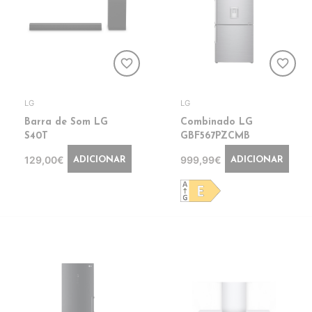
favorite_border
favorite_border
LG
LG
Barra de Som LG
Combinado LG
S40T
GBF567PZCMB
129,00€
999,99€
ADICIONAR
ADICIONAR