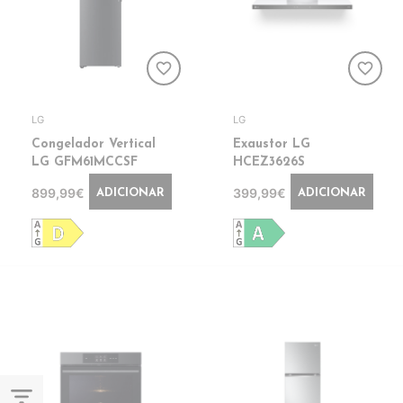
favorite_border
favorite_border
LG
LG
Congelador Vertical
Exaustor LG
LG GFM61MCCSF
HCEZ3626S
899,99€
399,99€
ADICIONAR
ADICIONAR
filter_list