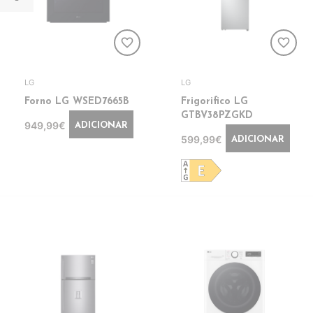
favorite_border
favorite_border
LG
LG
Forno LG WSED7665B
Frigorifico LG
GTBV38PZGKD
949,99€
ADICIONAR
599,99€
ADICIONAR