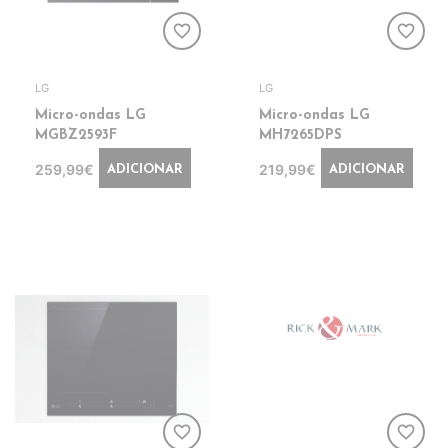
favorite_border
favorite_border
LG
LG
Micro-ondas LG
Micro-ondas LG
MGBZ2593F
MH7265DPS
259,99€
219,99€
ADICIONAR
ADICIONAR
favorite_border
favorite_border