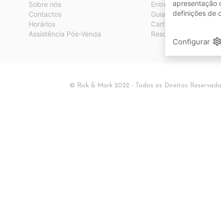
apresentação d
Sobre nós
Entregas
definições de 
Contactos
Guia de medidas cert
Horários
Cartão Rick & Mark
Assistência Pós-Venda
Resolução de litígios
setting
Configurar
© Rick & Mark 2022 - Todos os Direitos Reservad