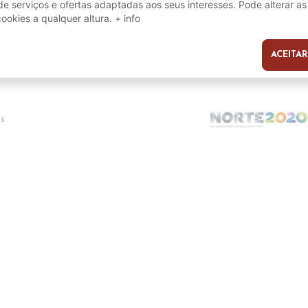
e serviços e ofertas adaptadas aos seus interesses. Pode alterar as
Perguntas Frequentes (FAQ's)
cookies a qualquer altura.
+ info
as
Termos e Condições
Trocas e Devoluções
Política de Privacidade
ACEITAR
s
Co
os