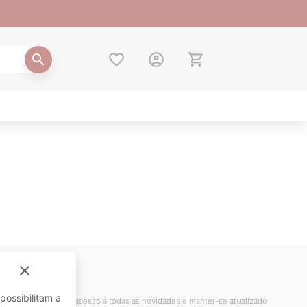
favorite_border
account_circle
shopping_cart
search
close
sletter
possibilitam a
 o seu e-mail para ter acesso a todas as novidades e manter-se atualizado