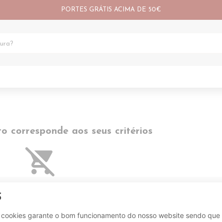
PORTES GRÁTIS ACIMA DE 50€
 corresponde aos seus critérios
remove_shopping_cart
S
New
Informações
e cookies garante o bom funcionamento do nosso website sendo que 
Insira
Livro de reclamações online