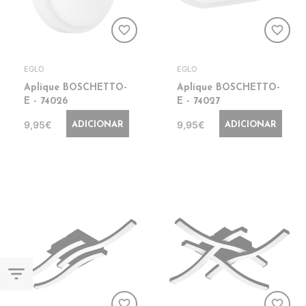
favorite_border
favorite_border
EGLO
EGLO
Aplique BOSCHETTO-
Aplique BOSCHETTO-
E - 74026
E - 74027
9,95€
9,95€
ADICIONAR
ADICIONAR
filter_list
favorite_border
favorite_border