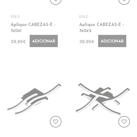
EGLO
EGLO
Aplique CABEZAS-E -
Aplique CABEZAS-E -
74041
74042
29,95€
39,95€
ADICIONAR
ADICIONAR
favorite_border
favorite_border