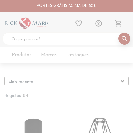
PORTES GRÁTIS ACIMA DE 50€
favorite_border
account_circle
shopping_cart
search
Produtos
Marcas
Destaques
Registos
94