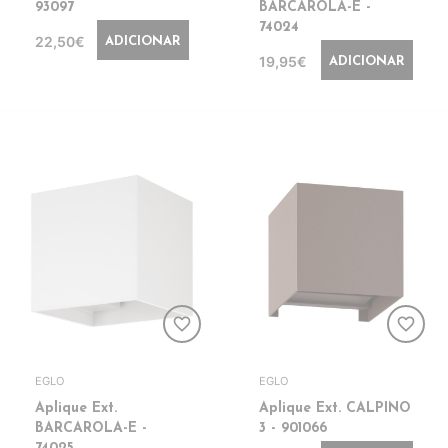
93097
BARCAROLA-E -
74024
22,50€
ADICIONAR
19,95€
ADICIONAR
favorite_border
favorite_border
EGLO
EGLO
Aplique Ext.
Aplique Ext. CALPINO
BARCAROLA-E -
3 - 901066