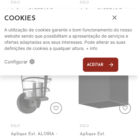
EGLO
EGLO
Aplique CABEZAS-E -
Aplique CABEZAS-E -
close
74043
74044
COOKIES
29,95€
39,95€
ADICIONAR
ADICIONAR
A utilização de cookies garante o bom funcionamento do nosso
website sendo que possibilitam a apresentação de serviços e
ofertas adaptadas aos seus interesses. Pode alterar as suas
definições de cookies a qualquer altura.
+ info
settings
Configurar
arrow_forward
ACEITAR
favorite_border
favorite_border
EGLO
EGLO
Aplique Ext. ALORIA -
Aplique Ext.