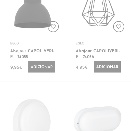
favorite_border
favorite_border
EGLO
EGLO
Abajour CAPOLIVERI-
Abajour CAPOLIVERI-
E - 74055
E - 74056
9,95€
4,95€
ADICIONAR
ADICIONAR