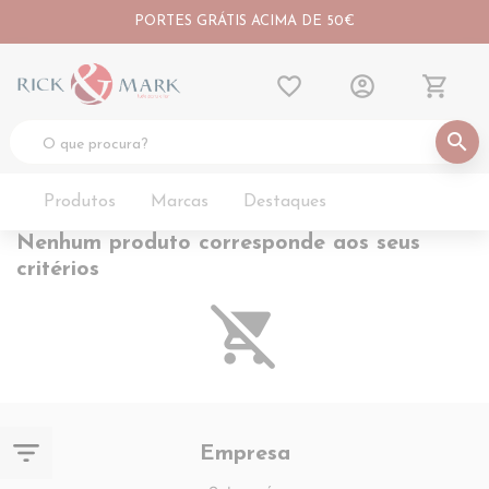
PORTES GRÁTIS ACIMA DE 50€
favorite_border
account_circle
shopping_cart
search
Produtos
Marcas
Destaques
Nenhum produto corresponde aos seus
critérios
remove_shopping_cart
filter_list
Empresa