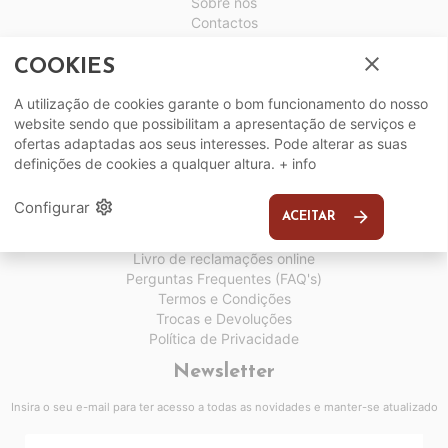
Sobre nós
Contactos
Horários
close
Assistência Pós-Venda
COOKIES
Serviços
A utilização de cookies garante o bom funcionamento do nosso
website sendo que possibilitam a apresentação de serviços e
Entregas
ofertas adaptadas aos seus interesses. Pode alterar as suas
Guia de medidas certas
definições de cookies a qualquer altura.
+ info
Cartão Rick & Mark
Resolução de litígios
settings
Configurar
arrow_forward
ACEITAR
Informações
Livro de reclamações online
Perguntas Frequentes (FAQ's)
Termos e Condições
Trocas e Devoluções
Política de Privacidade
Newsletter
Insira o seu e-mail para ter acesso a todas as novidades e manter-se atualizado