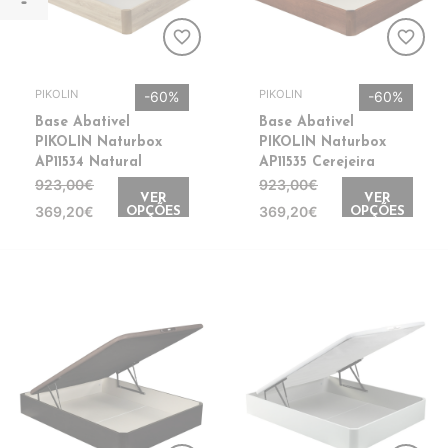
favorite_border
favorite_border
PIKOLIN
PIKOLIN
-60%
-60%
Base Abativel
Base Abativel
PIKOLIN Naturbox
PIKOLIN Naturbox
AP11534 Natural
AP11535 Cerejeira
923,00€
923,00€
VER
VER
369,20€
369,20€
OPÇÕES
OPÇÕES