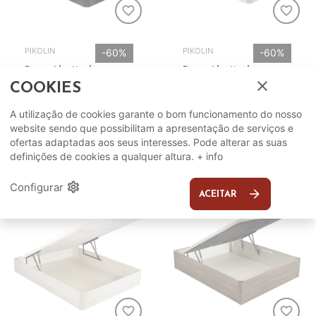
favorite_border
favorite_border
PIKOLIN
PIKOLIN
-60%
-60%
Base Abativel
Base Abativel
close
PIKOLIN Naturbox
PIKOLIN Naturbox
COOKIES
AP11536 Wengue
AP11537 Branco
A utilização de cookies garante o bom funcionamento do nosso
923,00€
870,00€
VER
VER
website sendo que possibilitam a apresentação de serviços e
369,20€
348,00€
OPÇÕES
OPÇÕES
ofertas adaptadas aos seus interesses. Pode alterar as suas
definições de cookies a qualquer altura.
+ info
settings
Configurar
arrow_forward
ACEITAR
favorite_border
favorite_border