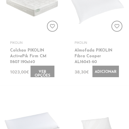
favorite_border
favorite_border
PIKOLIN
PIKOLIN
Colchao PIKOLIN
Almofada PIKOLIN
ActivePik Firm CM
Fibra Cooper
11607 190x140
AL16045-60
1023,00€
38,30€
VER
ADICIONAR
OPÇÕES