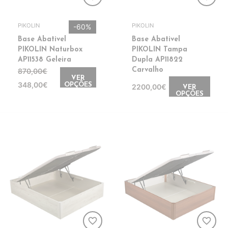
PIKOLIN
PIKOLIN
-60%
Base Abativel
Base Abativel
PIKOLIN Tampa
PIKOLIN Naturbox
Dupla AP11822
AP11538 Geleira
Carvalho
870,00€
VER
348,00€
OPÇÕES
2200,00€
VER
OPÇÕES
favorite_border
favorite_border