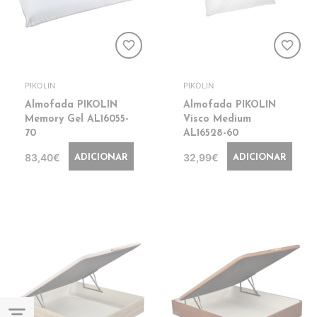
favorite_border
favorite_border
PIKOLIN
PIKOLIN
Almofada PIKOLIN
Almofada PIKOLIN
Memory Gel AL16055-
Visco Medium
70
AL16528-60
83,40€
32,99€
ADICIONAR
ADICIONAR
filter_list