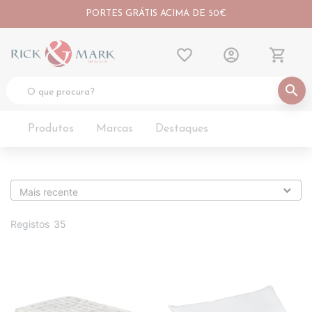
PORTES GRÁTIS ACIMA DE 50€
favorite_border
account_circle
shopping_cart
search
Produtos
Marcas
Destaques
Registos
35