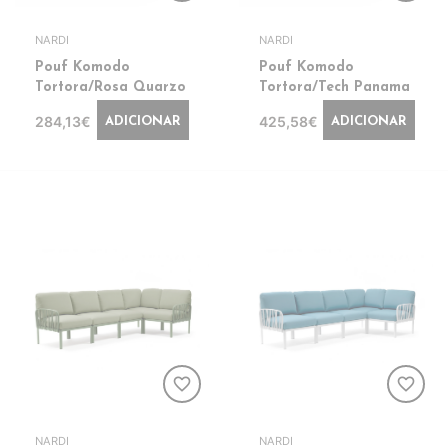
NARDI
NARDI
Pouf Komodo
Pouf Komodo
Tortora/Rosa Quarzo
Tortora/Tech Panama
284,13€
425,58€
ADICIONAR
ADICIONAR
favorite_border
favorite_border
NARDI
NARDI