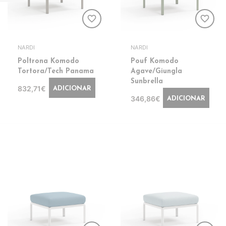
favorite_border
favorite_border
NARDI
NARDI
Poltrona Komodo
Pouf Komodo
Tortora/Tech Panama
Agave/Giungla
Sunbrella
832,71€
ADICIONAR
346,86€
ADICIONAR