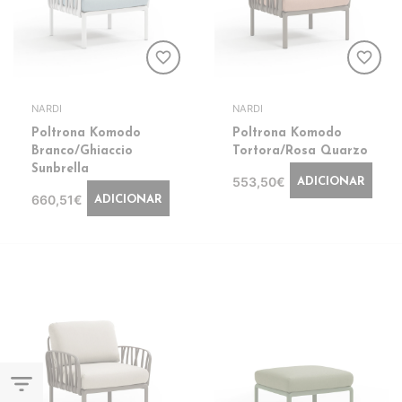
favorite_border
favorite_border
NARDI
NARDI
Poltrona Komodo
Poltrona Komodo
Branco/Ghiaccio
Tortora/Rosa Quarzo
Sunbrella
553,50€
ADICIONAR
660,51€
ADICIONAR
filter_list