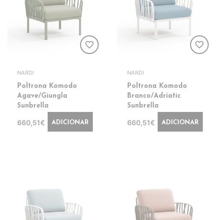
favorite_border
favorite_border
NARDI
NARDI
Poltrona Komodo
Poltrona Komodo
Agave/Giungla
Branco/Adriatic
Sunbrella
Sunbrella
660,51€
660,51€
ADICIONAR
ADICIONAR