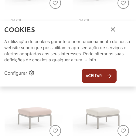
favorite_border
favorite_border
NARDI
NARDI
close
Pouf Komodo
Pouf Komodo
COOKIES
Branco/Adriatic
Branco/Ghiaccio
Sunbrella
Sunbrella
A utilização de cookies garante o bom funcionamento do nosso
website sendo que possibilitam a apresentação de serviços e
346,86€
346,86€
ADICIONAR
ADICIONAR
ofertas adaptadas aos seus interesses. Pode alterar as suas
definições de cookies a qualquer altura.
+ info
settings
Configurar
arrow_forward
ACEITAR
favorite_border
favorite_border