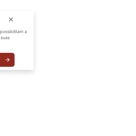
close
possibilitam a
 suas
arrow_forward