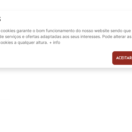
S
e cookies garante o bom funcionamento do nosso website sendo que 
e serviços e ofertas adaptadas aos seus interesses. Pode alterar as
cookies a qualquer altura.
+ info
er
ACEITAR
s