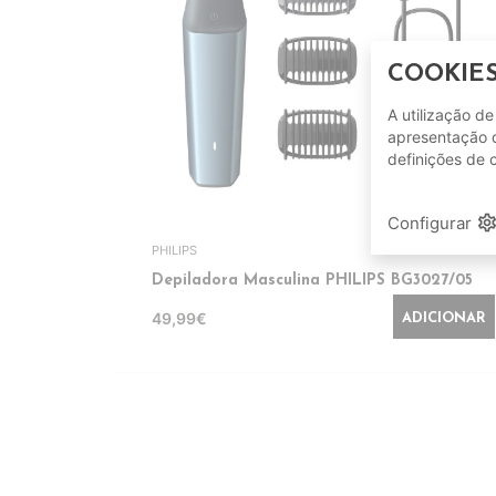
COOKIE
A utilização d
apresentação d
definições de 
favorite_bord
setting
Configurar
PHILIPS
Depiladora Masculina PHILIPS BG3027/05
49,99€
ADICIONAR