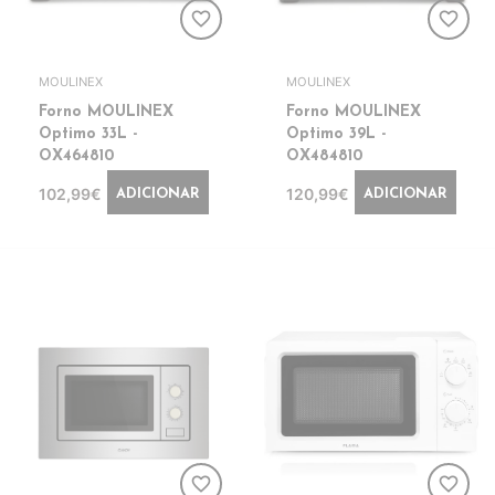
favorite_border
favorite_border
MOULINEX
MOULINEX
Forno MOULINEX
Forno MOULINEX
Optimo 33L -
Optimo 39L -
OX464810
OX484810
102,99€
120,99€
ADICIONAR
ADICIONAR
favorite_border
favorite_border