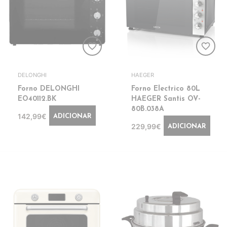
favorite_border
favorite_border
DELONGHI
HAEGER
Forno DELONGHI
Forno Electrico 80L
EO40112.BK
HAEGER Santis OV-
80B.038A
142,99€
ADICIONAR
229,99€
ADICIONAR