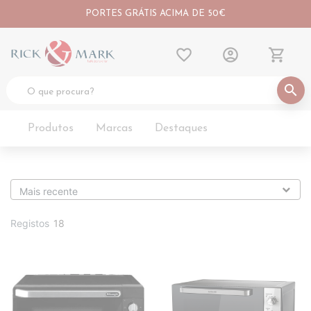
PORTES GRÁTIS ACIMA DE 50€
favorite_border
account_circle
shopping_cart
search
Produtos
Marcas
Destaques
Registos
18