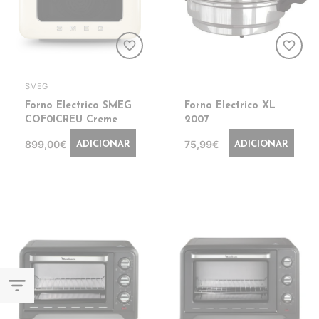
favorite_border
favorite_border
SMEG
Forno Electrico SMEG
Forno Electrico XL
COF01CREU Creme
2007
899,00€
75,99€
ADICIONAR
ADICIONAR
filter_list