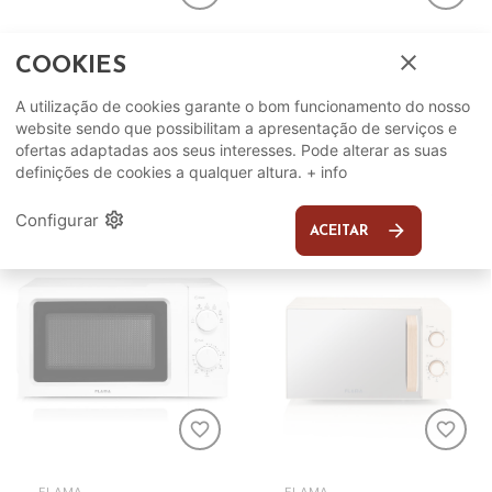
CANDY
FLAMA
close
COOKIES
Micro-ondas CANDY
Micro-ondas FLAMA
MIG1730MX
1806FL
A utilização de cookies garante o bom funcionamento do nosso
website sendo que possibilitam a apresentação de serviços e
159,99€
49,99€
ADICIONAR
ADICIONAR
ofertas adaptadas aos seus interesses. Pode alterar as suas
definições de cookies a qualquer altura.
+ info
settings
Configurar
arrow_forward
ACEITAR
favorite_border
favorite_border