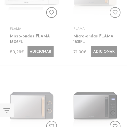
favorite_border
favorite_border
FLAMA
FLAMA
Micro-ondas FLAMA
Micro-ondas FLAMA
1806FL
1831FL
50,29€
71,00€
ADICIONAR
ADICIONAR
filter_list
favorite_border
favorite_border