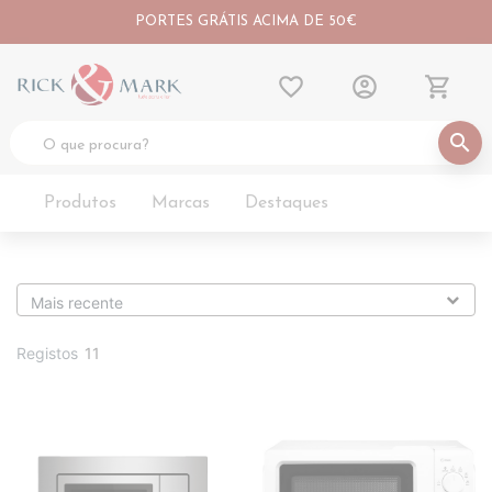
PORTES GRÁTIS ACIMA DE 50€
favorite_border
account_circle
shopping_cart
search
Produtos
Marcas
Destaques
Registos
11