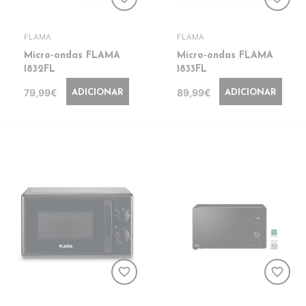
FLAMA
FLAMA
Micro-ondas FLAMA
Micro-ondas FLAMA
1832FL
1833FL
79,99€
89,99€
ADICIONAR
ADICIONAR
favorite_border
favorite_border