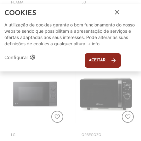
FLAMA
LG
close
Micro-ondas FLAMA
Micro-ondas LG
COOKIES
1834FL (20L - Manual
MH7265DPS
- S/ Grill - Preto)
A utilização de cookies garante o bom funcionamento do nosso
219,99€
ADICIONAR
website sendo que possibilitam a apresentação de serviços e
56,99€
ADICIONAR
ofertas adaptadas aos seus interesses. Pode alterar as suas
definições de cookies a qualquer altura.
+ info
settings
Configurar
arrow_forward
ACEITAR
favorite_border
favorite_border
LG
ORBEGOZO