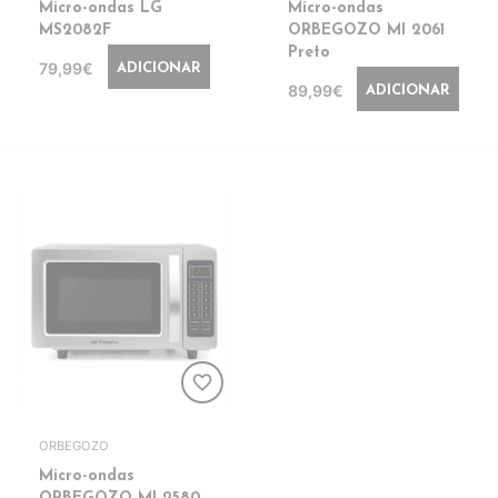
Micro-ondas LG
Micro-ondas
MS2082F
ORBEGOZO MI 2061
Preto
79,99€
ADICIONAR
89,99€
ADICIONAR
favorite_border
ORBEGOZO
Micro-ondas