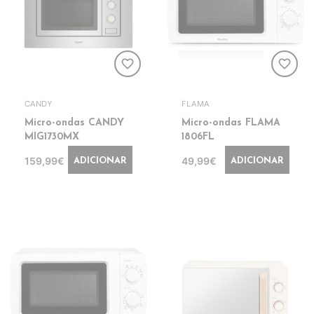
favorite_border
favorite_border
CANDY
FLAMA
Micro-ondas CANDY
Micro-ondas FLAMA
MIG1730MX
1806FL
159,99€
49,99€
ADICIONAR
ADICIONAR