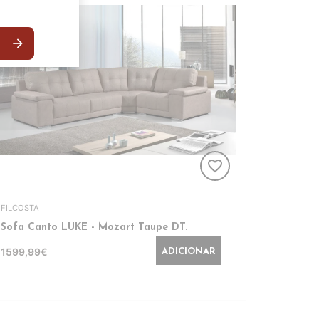
arrow_forward
favorite_border
FILCOSTA
Sofa Canto LUKE - Mozart Taupe DT.
1599,99€
ADICIONAR