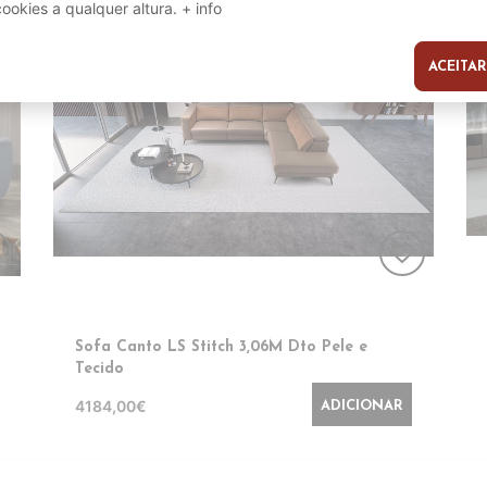
cookies a qualquer altura.
+ info
ACEITAR
s
er
favorite_border
Sofa Canto LS Stitch 3,06M Dto Pele e
Tecido
4184,00€
ADICIONAR