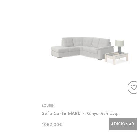
favorite_bord
LOURINI
Sofa Canto MARLI - Kenya Ash Esq.
1082,00€
ADICIONAR