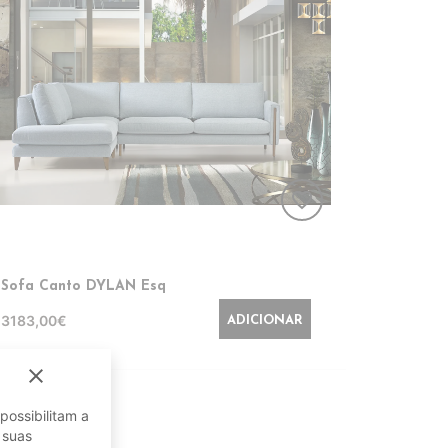
favorite_border
Sofa Canto DYLAN Esq
3183,00€
ADICIONAR
close
possibilitam a
 suas