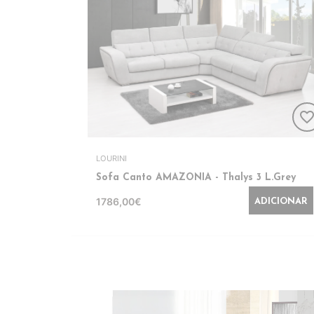
favorite_bord
LOURINI
Sofa Canto AMAZONIA - Thalys 3 L.Grey
1786,00€
ADICIONAR