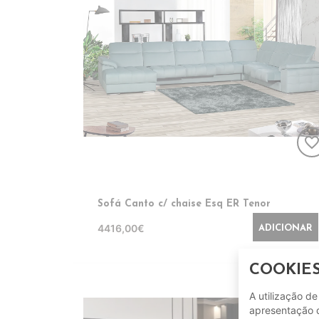
favorite_bord
Sofá Canto c/ chaise Esq ER Tenor
4416,00€
ADICIONAR
COOKIE
A utilização d
apresentação d