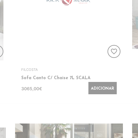
er
favorite_border
FILCOSTA
Sofa Canto C/ Chaise 7L SCALA
3065,00€
ADICIONAR