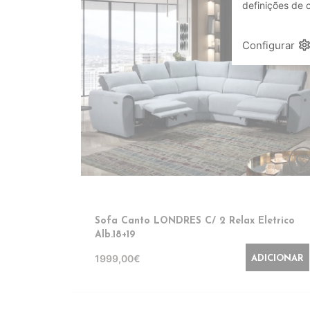
definições de 
setting
Configurar
favorite_bord
Sofa Canto LONDRES C/ 2 Relax Eletrico
Alb.18+19
1999,00€
ADICIONAR