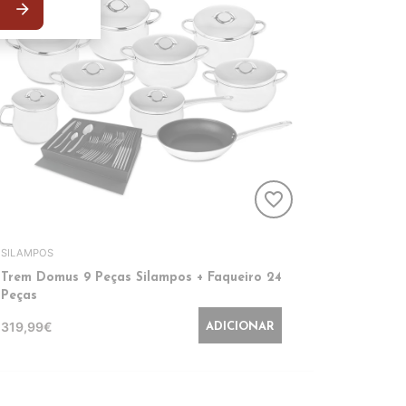
arrow_forward
favorite_border
SILAMPOS
Trem Domus 9 Peças Silampos + Faqueiro 24
Peças
319,99€
ADICIONAR