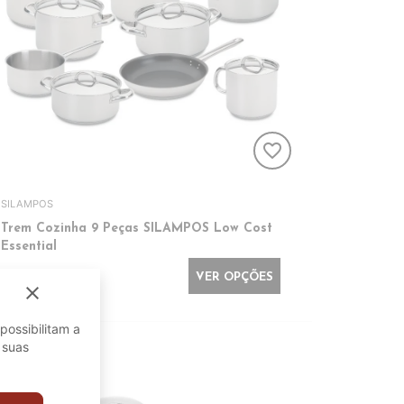
favorite_border
SILAMPOS
Trem Cozinha 9 Peças SILAMPOS Low Cost
Essential
219,99€
VER OPÇÕES
close
possibilitam a
 suas