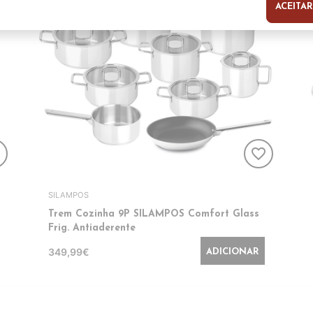
ACEITAR
s
er
favorite_border
SILAMPOS
Trem Cozinha 9P SILAMPOS Comfort Glass
Frig. Antiaderente
349,99€
ADICIONAR