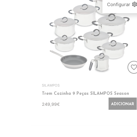
setting
Configurar
favorite_bord
SILAMPOS
Trem Cozinha 9 Peças SILAMPOS Season
249,99€
ADICIONAR