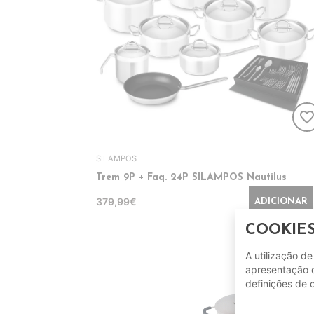
favorite_bord
SILAMPOS
Trem 9P + Faq. 24P SILAMPOS Nautilus
379,99€
ADICIONAR
COOKIE
A utilização d
apresentação d
definições de 