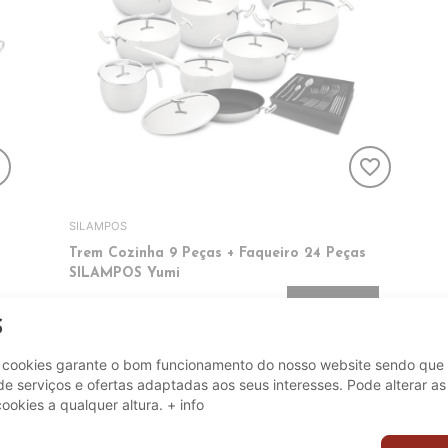
er
favorite_border
SILAMPOS
Trem Cozinha 9 Peças + Faqueiro 24 Peças
SILAMPOS Yumi
569,99€
ADICIONAR
S
e cookies garante o bom funcionamento do nosso website sendo que 
e serviços e ofertas adaptadas aos seus interesses. Pode alterar as
cookies a qualquer altura.
+ info