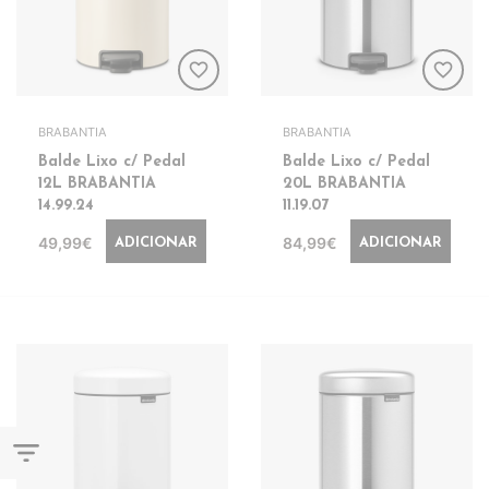
favorite_border
favorite_border
BRABANTIA
BRABANTIA
Balde Lixo c/ Pedal
Balde Lixo c/ Pedal
12L BRABANTIA
20L BRABANTIA
14.99.24
11.19.07
49,99€
84,99€
ADICIONAR
ADICIONAR
filter_list