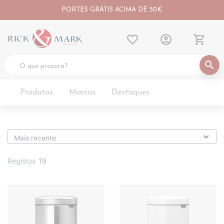
PORTES GRÁTIS ACIMA DE 50€
favorite_border
account_circle
shopping_cart
search
Produtos
Marcas
Destaques
Registos
19