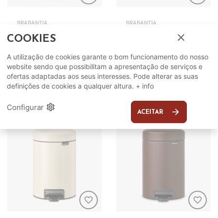
BRABANTIA
BRABANTIA
close
Balde Lixo c/ Pedal
Balde Lixo c/ Pedal
COOKIES
3L BRABANTIA
3L BRABANTIA 11.33.21
11.32.22
A utilização de cookies garante o bom funcionamento do nosso
30,99€
ADICIONAR
website sendo que possibilitam a apresentação de serviços e
30,99€
ADICIONAR
ofertas adaptadas aos seus interesses. Pode alterar as suas
definições de cookies a qualquer altura.
+ info
settings
Configurar
arrow_forward
ACEITAR
favorite_border
favorite_border