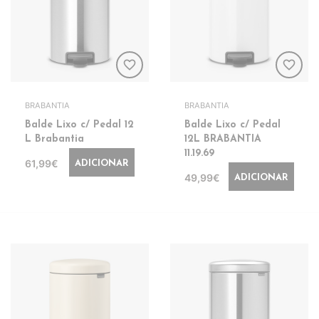
favorite_border
favorite_border
BRABANTIA
BRABANTIA
Balde Lixo c/ Pedal 12
Balde Lixo c/ Pedal
L Brabantia
12L BRABANTIA
11.19.69
61,99€
ADICIONAR
49,99€
ADICIONAR